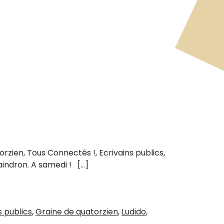
rzien, Tous Connectés !, Ecrivains publics,
aindron. A samedi ! […]
s publics
,
Graine de quatorzien
,
Ludido
,