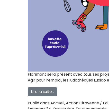
Florimont sera présent avec tous ses proje
Agir pour l’emploi, les ludothèques Ludido
from Forum des associations
Lire la suite…
Publié dans
Accueil
,
Action Citoyenne / Ed
ludomouv'14
,
Quatorzien
,
Tous connectés!