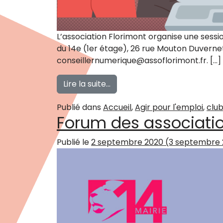
L’association Florimont organise une sessio
du 14e (1er étage), 26 rue Mouton Duvernet
conseillernumerique@assoflorimont.fr. […]
from A la découverte de votr
Lire la suite…
Publié dans
Accueil
,
Agir pour l'emploi
,
club
Forum des associatio
Publié le
2 septembre 2020
(3 septembre