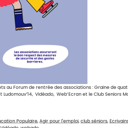
ts au Forum de rentrée des associations : Graine de quato
 et Ludomouv’14, Vidéado, Web’Ecran et le Club Seniors M
 du 14e
ucation Populaire
,
Agir pour l'emploi
,
club séniors
,
Ecrivain
,
Vidéado
,
webado