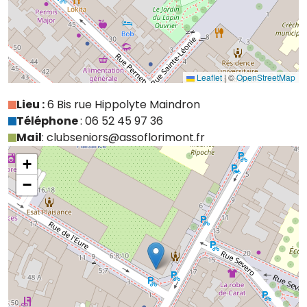
Leaflet
|
©
OpenStreetMap
Lieu :
6 Bis rue Hippolyte Maindron
Téléphone
: 06 52 45 97 36
Mail
: clubseniors@assoflorimont.fr
+
−