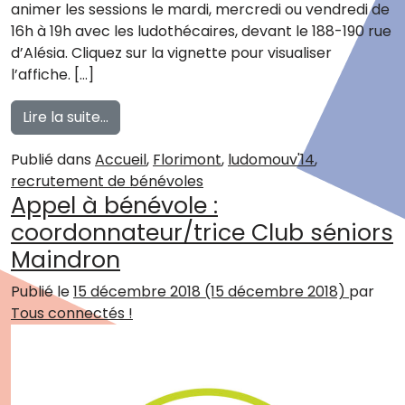
animer les sessions le mardi, mercredi ou vendredi de
16h à 19h avec les ludothécaires, devant le 188-190 rue
d’Alésia. Cliquez sur la vignette pour visualiser
l’affiche. […]
from Ludomouv’14 recherche des bénévo
Lire la suite…
Publié dans
Accueil
,
Florimont
,
ludomouv'14
,
recrutement de bénévoles
Appel à bénévole :
coordonnateur/trice Club séniors
Maindron
Publié le
15 décembre 2018
(15 décembre 2018)
par
Tous connectés !