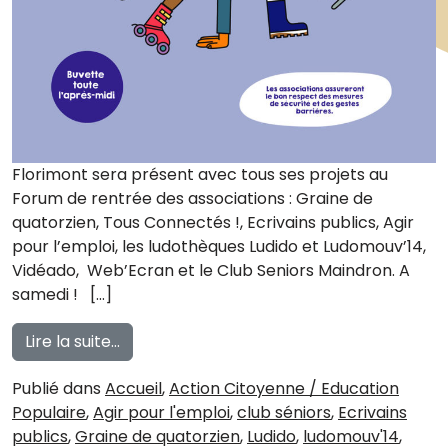
Florimont sera présent avec tous ses projets au
Forum de rentrée des associations : Graine de
quatorzien, Tous Connectés !, Ecrivains publics, Agir
pour l’emploi, les ludothèques Ludido et Ludomouv’14,
Vidéado, Web’Ecran et le Club Seniors Maindron. A
samedi ! […]
from Forum des associations du 14e
Lire la suite…
Publié dans
Accueil
,
Action Citoyenne / Education
Populaire
,
Agir pour l'emploi
,
club séniors
,
Ecrivains
publics
,
Graine de quatorzien
,
Ludido
,
ludomouv'14
,