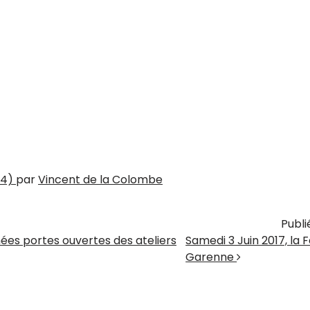
!
24)
par
Vincent de la Colombe
Publ
les
nées portes ouvertes des ateliers
Samedi 3 Juin 2017, la 
Garenne