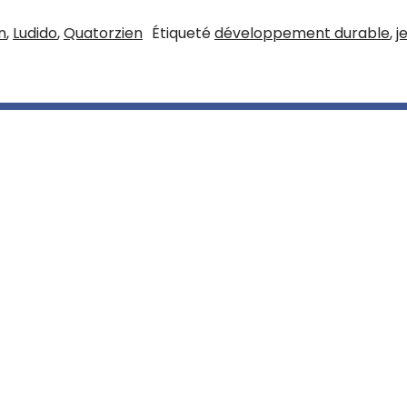
n
,
Ludido
,
Quatorzien
Étiqueté
développement durable
,
j