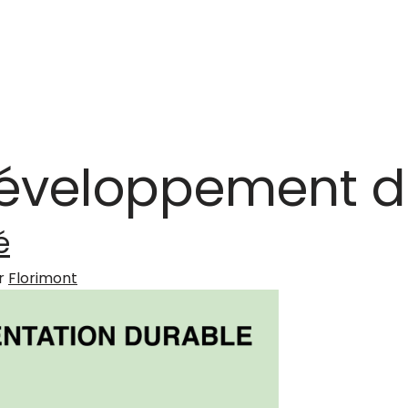
éveloppement d
é
r
Florimont