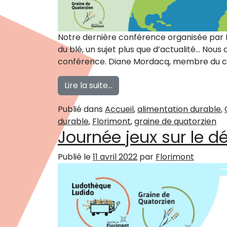
Notre dernière conférence organisée par La
du blé, un sujet plus que d’actualité… Nou
conférence. Diane Mordacq, membre du c
from La géopolitique du blé
Lire la suite…
Publié dans
Accueil
,
alimentation durable
,
durable
,
Florimont
,
graine de quatorzien
Journée jeux sur le 
Publié le
11 avril 2022
par
Florimont