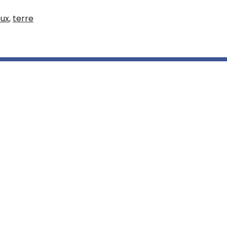
eux
,
terre