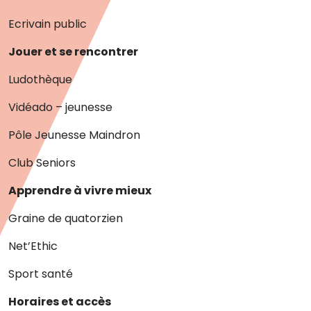
Ecrivain public
Jouer et se rencontrer
Ludothèque
Vidéado – jeunesse
Pôle Jeunesse Maindron
Club Seniors
Apprendre à vivre mieux
Graine de quatorzien
Net’Ethic
Sport santé
Horaires et accès