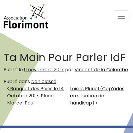
Passer au contenu
Navigation principale
Ta Main Pour Parler IdF
Publié le
9 novembre 2017
par
Vincent de la Colombe
Publié dans
Non classé
Navigation des articles
Banquet des Pains le 14
Loisirs Pluriel (Cap’ados
Octobre 2017, Place
en situation de
Marcel Paul
handicap)