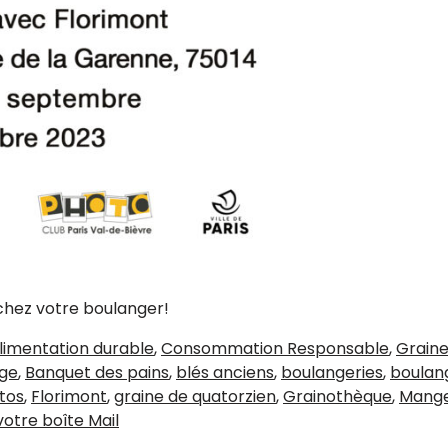
 chez votre boulanger!
limentation durable
,
Consommation Responsable
,
Graine
age
,
Banquet des pains
,
blés anciens
,
boulangeries
,
boulang
tos
,
Florimont
,
graine de quatorzien
,
Grainothèque
,
Mange
les
otre boîte Mail