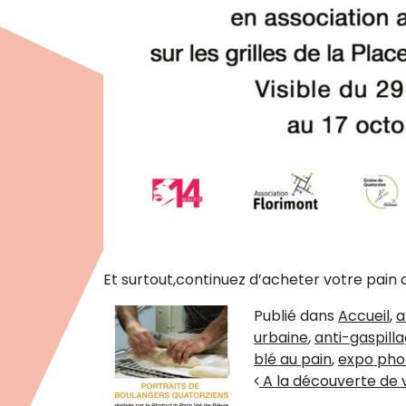
Et surtout,continuez d’acheter votre pain
Publié dans
Accueil
,
a
urbaine
,
anti-gaspill
blé au pain
,
expo pho
Navigation des artic
A la découverte de v