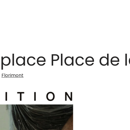
éplace Place de 
r
Florimont