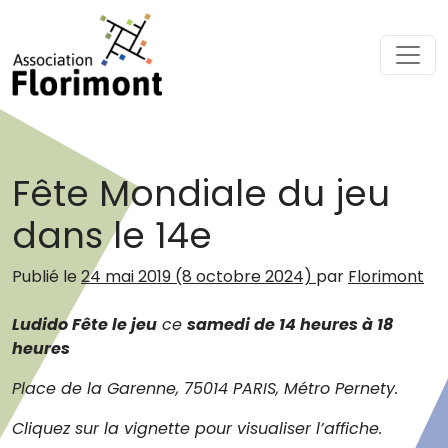
Passer au contenu
Navigation principale
Fête Mondiale du jeu
dans le 14e
Publié le
24 mai 2019
(8 octobre 2024)
par
Florimont
Ludido Fête le jeu
ce
samedi
de 14 heures à 18
heures
Place de la Garenne, 75014 PARIS, Métro Pernety.
Cliquez sur la vignette pour visualiser l’affiche.