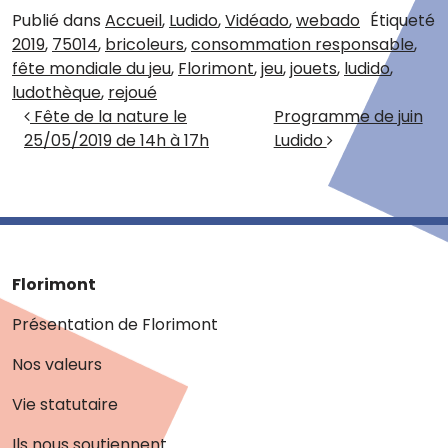
Publié dans
Accueil
,
Ludido
,
Vidéado
,
webado
Étiqueté
2019
,
75014
,
bricoleurs
,
consommation responsable
,
fête mondiale du jeu
,
Florimont
,
jeu
,
jouets
,
ludido
,
ludothèque
,
rejoué
Navigation des articles
Fête de la nature le
Programme de juin
25/05/2019 de 14h à 17h
Ludido
Florimont
Présentation de Florimont
Nos valeurs
Vie statutaire
Ils nous soutiennent