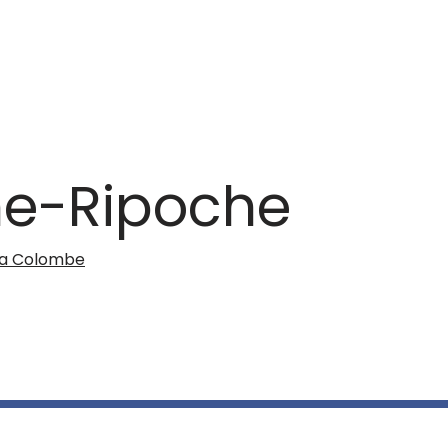
ne-Ripoche
la Colombe
les