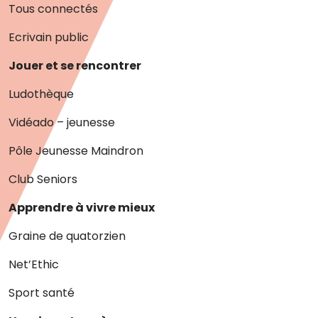
Tous connectés
Ecrivain public
Jouer et se rencontrer
Ludothèque
Vidéado – jeunesse
Pôle Jeunesse Maindron
Club Seniors
Apprendre à vivre mieux
Graine de quatorzien
Net’Ethic
Sport santé