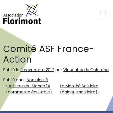
Passer au contenu
Navigation principale
Comité ASF France-
Action
Publié le
9 novembre 2017
par
Vincent de la Colombe
Publié dans
Non classé
Navigation des articles
Artisans du Monde 14
Le Marché Solidaire
(commerce équitable)
(épicerie solidaire)