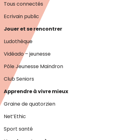
Tous connectés
Ecrivain public
Jouer et se rencontrer
Ludothèque
Vidéado – jeunesse
Pôle Jeunesse Maindron
Club Seniors
Apprendre à vivre mieux
Graine de quatorzien
Net’Ethic
Sport santé