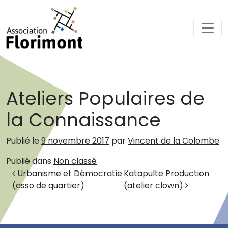
Passer au contenu
Navigation principale
Ateliers Populaires de
la Connaissance
Publié le
9 novembre 2017
par
Vincent de la Colombe
Publié dans
Non classé
Navigation des articles
Urbanisme et Démocratie
Katapulte Production
(asso de quartier)
(atelier clown)