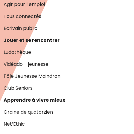
Agir pour l’emploi
Tous connectés
Ecrivain public
Jouer et se rencontrer
Ludothèque
Vidéado – jeunesse
Pôle Jeunesse Maindron
Club Seniors
Apprendre à vivre mieux
Graine de quatorzien
Net’Ethic