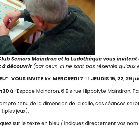
e Club Seniors Maindron et la Ludothèque vous inviten
x à découvrir
(car ceux-ci ne sont pas réservés qu’aux e
JEU”
VOUS INVITE
les
MERCREDI 7
et
JEUDIS
15
,
22
,
29 ju
6h30
à l’Espace Maindron, 6 Bis rue Hippolyte Maindron, Par
 compte tenu de la dimension de la salle, ces séances sero
tiples jeux).
iquez sur le texte en bleu / indiquez directement vos no