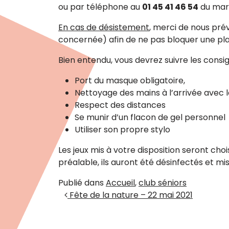
ou par téléphone au
01 45 41 46 54
du mard
En cas de désistement
, merci de nous pré
concernée) afin de ne pas bloquer une pl
Bien entendu, vous devrez suivre les consig
Port du masque obligatoire,
Nettoyage des mains à l’arrivée avec l
Respect des distances
Se munir d’un flacon de gel personnel
Utiliser son propre stylo
Les jeux mis à votre disposition seront cho
préalable, ils auront été désinfectés et mi
Publié dans
Accueil
,
club séniors
Navigation des artic
Fête de la nature – 22 mai 2021