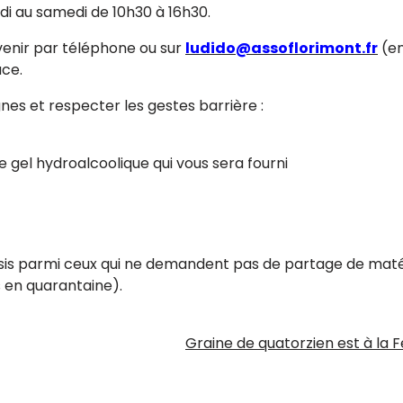
i au samedi de 10h30 à 16h30.
venir par téléphone ou sur
ludido@assoflorimont.fr
(en
ace.
nes et respecter les gestes barrière :
e gel hydroalcoolique qui vous sera fourni
isis parmi ceux qui ne demandent pas de partage de matéri
s en quarantaine).
les
Graine de quatorzien est à la 